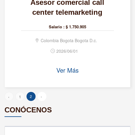
Asesor comercial call
center telemarketing
Salario :
$ 1.750.905
Colombia Bogota Bogota D.c.
2026/06/01
Ver Más
2
›
‹
1
CONÓCENOS