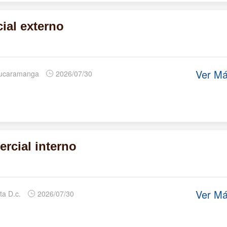
ial externo
Ver M
Bucaramanga
2026/07/30
rcial interno
Ver M
ta D.c.
2026/07/30