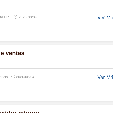
Ver M
ta D.c.
2026/08/04
e ventas
Ver M
cencio
2026/08/04
uditor interno