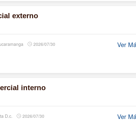
ial externo
Ver M
Bucaramanga
2026/07/30
rcial interno
Ver M
ta D.c.
2026/07/30