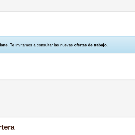
larte. Te invitamos a consultar las nuevas
ofertas de trabajo
.
rtera