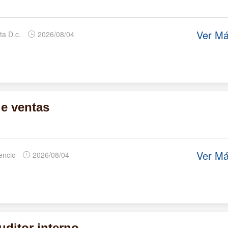
Ver M
ta D.c.
2026/08/04
e ventas
Ver M
cencio
2026/08/04
uditor interno