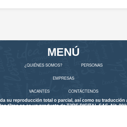
MENÚ
¿QUIÉNES SOMOS?
PERSONAS
EMPRESAS
VACANTES
CONTÁCTENOS
 reproducción total o parcial, así como su traducción a 
eo.t3rsc.co es un producto de T3RS DIGITAL SAS. Nit. 901
lico de Empleo