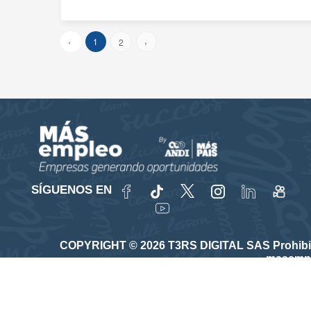
‹
1
2
›
SÍGUENOS EN
COPYRIGHT © 2026 T3RS DIGITAL SAS Prohibida su
masempl
Vinculado a la red de prestadores del Servicio Púb