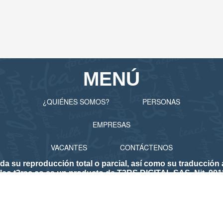
MENÚ
¿QUIÉNES SOMOS?
PERSONAS
EMPRESAS
VACANTES
CONTÁCTENOS
 reproducción total o parcial, así como su traducción a 
eo.t3rsc.co es un producto de T3RS DIGITAL SAS. Nit. 901
lico de Empleo
icio Público de Empleo