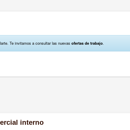
larte. Te invitamos a consultar las nuevas
ofertas de trabajo
.
rcial interno