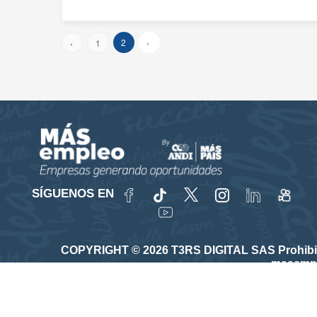
2
›
‹
1
SÍGUENOS EN
COPYRIGHT © 2026 T3RS DIGITAL SAS Prohibida su
masempl
Vinculado a la red de prestadores del Servicio Púb