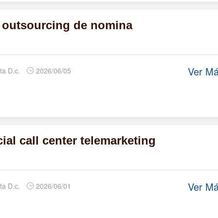
e outsourcing de nomina
Ver M
ta D.c.
2026/06/05
al call center telemarketing
Ver M
ta D.c.
2026/06/01