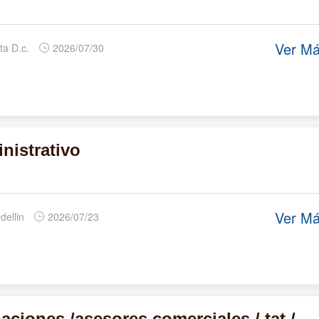
Ver M
ta D.c.
2026/07/30
nistrativo
Ver M
dellin
2026/07/23
ciones /asesores comerciales / tat /