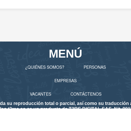
MENÚ
¿QUIÉNES SOMOS?
PERSONAS
EMPRESAS
VACANTES
CONTÁCTENOS
 reproducción total o parcial, así como su traducción a 
eo.t3rsc.co es un producto de T3RS DIGITAL SAS. Nit. 901
lico de Empleo