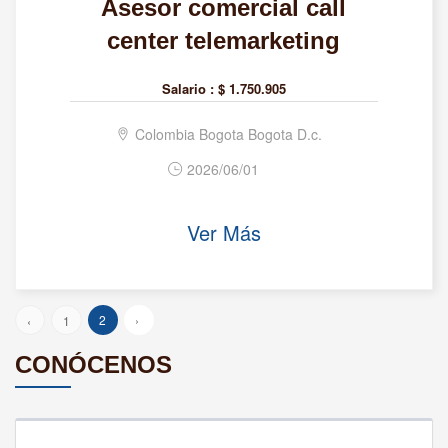
Asesor comercial call
center telemarketing
Salario :
$ 1.750.905
Colombia Bogota Bogota D.c.
2026/06/01
Ver Más
2
›
‹
1
CONÓCENOS