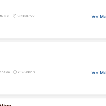
Ver M
ta D.c.
2026/07/22
Ver M
Tebaida
2026/06/10
itico