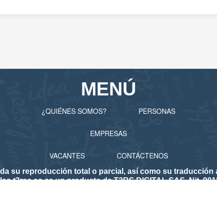
MENÚ
¿QUIÉNES SOMOS?
PERSONAS
EMPRESAS
VACANTES
CONTÁCTENOS
 reproducción total o parcial, así como su traducción a 
eo.t3rsc.co es un producto de T3RS DIGITAL SAS. Nit. 901
lico de Empleo