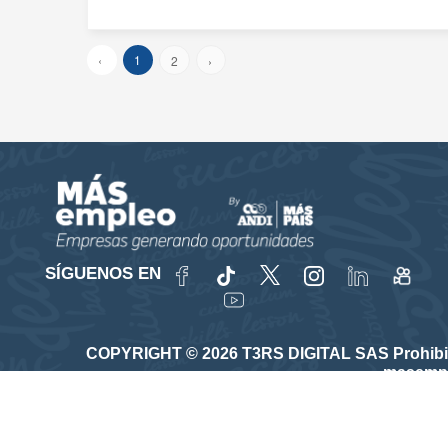
‹
1
2
›
SÍGUENOS EN
COPYRIGHT © 2026 T3RS DIGITAL SAS Prohibida su
masempl
Vinculado a la red de prestadores del Servicio Púb