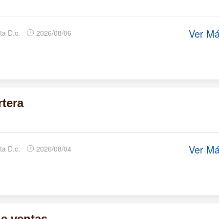
Ver M
ta D.c.
2026/08/06
rtera
Ver M
ta D.c.
2026/08/04
e ventas