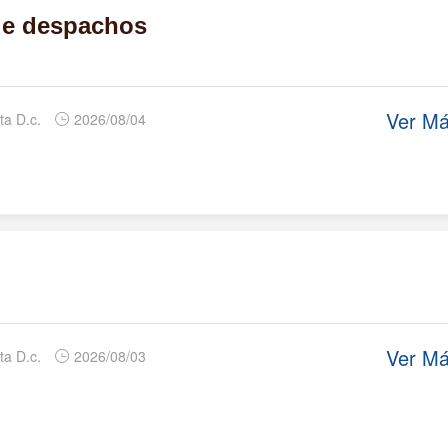
de despachos
Ver M
ta D.c.
2026/08/04
Ver M
ta D.c.
2026/08/03