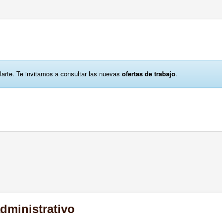
larte. Te invitamos a consultar las nuevas
ofertas de trabajo
.
dministrativo