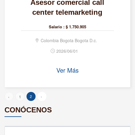
Asesor comercial call
center telemarketing
Salario :
$ 1.750.905
Colombia Bogota Bogota D.c.
2026/06/01
Ver Más
2
›
‹
1
CONÓCENOS