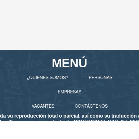
MENÚ
¿QUIÉNES SOMOS?
PERSONAS
EMPRESAS
VACANTES
CONTÁCTENOS
 reproducción total o parcial, así como su traducción a 
eo.t3rsc.co es un producto de T3RS DIGITAL SAS. Nit. 901