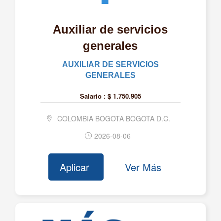
ARCOS SOLUCIONES TECNOLOGICAS SAS
ARIAFINA S.A.S
Auxiliar de servicios
ARIZA POLO S.A.S.
generales
ARMAMETAL S.A.S.
AUXILIAR DE SERVICIOS
ARME S.A.
GENERALES
ARROCERA GELVEZ S.A.S.
Salario :
$ 1.750.905
ASEGURART LTDA
COLOMBIA BOGOTA BOGOTA D.C.
ASEGURATE MEJOR LTDA
ASESORES CONTABLES DE COLOMBIA S A S
2026-08-06
ASIA SERVICES S.A.S.
Aplicar
Ver Más
ASIC S.A.S.
ASIGNAR S.A.S.
ASOCIACION CLUB CAMPESTRE DE ARMENIA
ASOCIACION HACIA UN MEJOR FUTURO