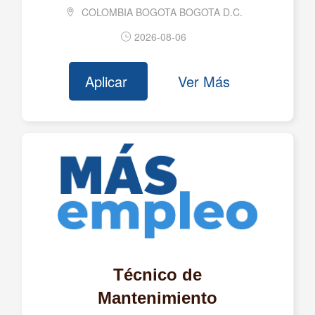
COLOMBIA BOGOTA BOGOTA D.C.
AGUAS DE LA SABANA S.A. E.S.P.
2026-08-06
AJOVER DARNEL S.A.S.
ALBEDO S.A.S. E.S.P.
Aplicar
Ver Más
ALCAMPO COLOMBIA S.A.
ALFRED SAS
ALGESTA S.A.S.
ALGRANEL S.A.
ALIADOS EN RIESGOS Y SEGUROS LTDA
ALIMENTOS DEL ARTESANO SAS BIC
ALIMENTOS FINCA S.A.S. - FINCA S.A.S. Y ALIFIN
S.A.S.
ALIMENTOS POLAR COLOMBIA S.A.S.
Técnico de
ALKAMEDICA S.A.S.
Mantenimiento
ALMACENES CORONA S.A.S.