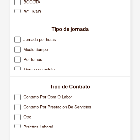
BOGOTA
CALI
BOLIVAR
CARTAGENA
BOYACA
CAUCASIA
Tipo de jornada
CALDAS
CHIA
Jornada por horas
CASANARE
CHIQUINQUIRA
Medio tiempo
CAUCA
DABEIBA
Por turnos
CUNDINAMARCA
DOSQUEBRADAS
Tiempo completo
META
EL BAGRE
QUINDIO
FACATATIVA
Tipo de Contrato
RISARALDA
FLORIDABLANCA
Contrato Por Obra O Labor
SANTANDER
FUNZA
Contrato Por Prestacion De Servicios
VALLE
GIRON
Otro
LA TEBAIDA
Práctica Laboral
MADRID
Temporal