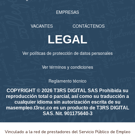
Aproa Consulting S.A.S
Arcos Dorados Colombia S.A.S.
EMPRESAS
Arrocera la Esmeralda S.A.S.
VACANTES
CONTÁCTENOS
Auteco Mobility S.A.S
LEGAL
Autonomic S.A.S
B & A GROUP SAS
Ver políticas de protección de datos personales
B. Altman & Cía. S.A.S.
Ver términos y condiciones
B. BRAUN MEDICAL S.A.
B2Chat
Reglamento técnico
BANCO BILBAO VIZCAYA ARGENTARIA COLOMBIA
COPYRIGHT © 2026 T3RS DIGITAL SAS Prohibida su
reproducción total o parcial, así como su traducción a
S.A. - BBVA COLOMBIA
cualquier idioma sin autorización escrita de su
BANCO DE BOGOTA
masempleo.t3rsc.co es un producto de T3RS DIGITAL
SAS. Nit. 901175640-3
BANCO DE OCCIDENTE S.A.
BARRIOS MONTENEGRO CORPORATIVO S.A.S.
Vinculado a la red de prestadores del Servicio Público de Empleo
BASF QUÍMICA COLOMBIANA S.A