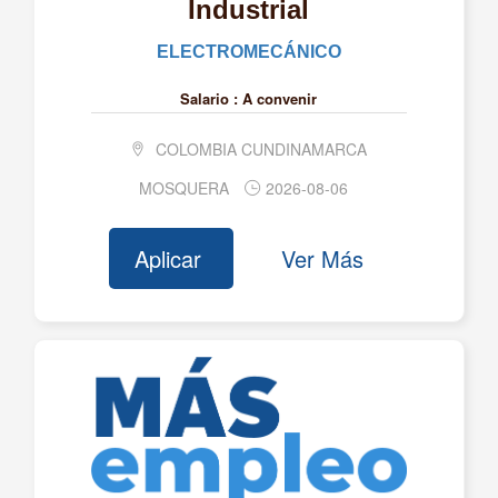
Industrial
ALMAGRANDE INVERSIONES SAS BIC
ELECTROMECÁNICO
ALTEA FARMACÉUTICA S.A.
ALTERNATIVA DE MODA S.A.S.
Salario :
A convenir
AM ALTERNATIVA AMBIENTAL SAS
COLOMBIA CUNDINAMARCA
AMANECER MEDICO S.A.S
MOSQUERA
2026-08-06
AMBIPAR RESPONSE COLOMBIA S.A.S.
AMWAY COLOMBIA
Aplicar
Ver Más
ANAVA LOGISTICS S.A.S.
ANDI MÁS EMPLEO SAS
ANS ENERGIA SAS
AOXLAB S.A.S
APPLUS NORCONTROL COLOMBIA LIMITADA
ARAUJO IBARRA CONSULTORES
INTERNACIONALES S.A.S